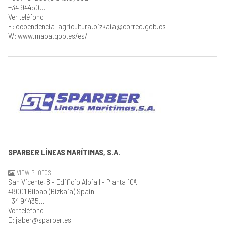
+34 94450...
Ver teléfono
E: dependencia_agricultura.bizkaia@correo.gob.es
W: www.mapa.gob.es/es/
SPARBER LÍNEAS MARÍTIMAS, S.A.
VIEW PHOTOS
San Vicente, 8 - Edificio Albia I - Planta 10ª.
48001 Bilbao (Bizkaia) Spain
+34 94435...
Ver teléfono
E: jaber@sparber.es