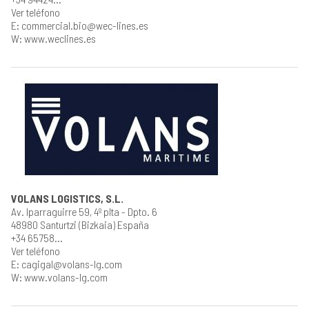
Ver teléfono
E: commercial.bio@wec-lines.es
W: www.weclines.es
VOLANS LOGISTICS, S.L.
Av. Iparraguirre 59, 4º plta - Dpto. 6
48980 Santurtzi (Bizkaia) España
+34 65758...
Ver teléfono
E: cagigal@volans-lg.com
W: www.volans-lg.com