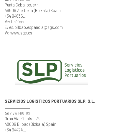
Punta Ceballos, s/n
48508 Zierbena (Bizkaia) Spain
+34 94635...
Ver teléfono
E: es.bilbao.espanola@sgs.com
W: www.sgs.es
SERVICIOS LOGÍSTICOS PORTUARIOS SLP, S.L.
VIEW PHOTOS
Gran Vía, 40 bis - 7º.
48009 Bilbao (Bizkaia) Spain
+34 94424...