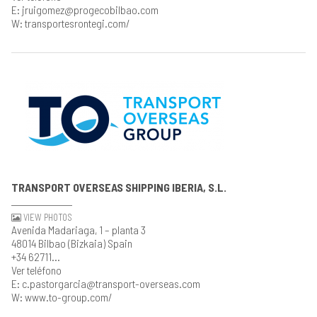
E: jruigomez@progecobilbao.com
W: transportesrontegi.com/
TRANSPORT OVERSEAS SHIPPING IBERIA, S.L.
VIEW PHOTOS
Avenida Madariaga, 1 – planta 3
48014 Bilbao (Bizkaia) Spain
+34 62711...
Ver teléfono
E: c.pastorgarcia@transport-overseas.com
W: www.to-group.com/