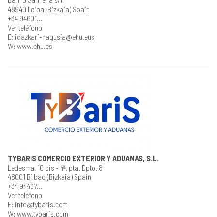
48940 Leioa (Bizkaia) Spain
+34 94601...
Ver teléfono
E: idazkari-nagusia@ehu.eus
W: www.ehu.es
TYBARIS COMERCIO EXTERIOR Y ADUANAS, S.L.
Ledesma, 10 bis - 4ª. pta. Dpto. 8
48001 Bilbao (Bizkaia) Spain
+34 94467...
Ver teléfono
E: info@tybaris.com
W: www.tybaris.com