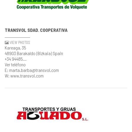
TRANSVOL SDAD. COOPERATIVA
VIEW PHOTOS
Kareaga, 35
48903 Barakaldo (Bizkaia) Spain
+34 94485...
Ver teléfono
E: marta.barba@transvol.com
W: www.transvol.com