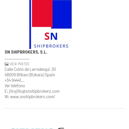
SN SHIPBROKERS, S.L.
VIEW PHOTOS
Calle Colón de Larreátegui, 30
48009 Bilbao (Bizkaia) Spain
+34 94441...
Ver teléfono
E: jitrujillo@snshipbrokers.com
W: www.snshipbrokers.com/