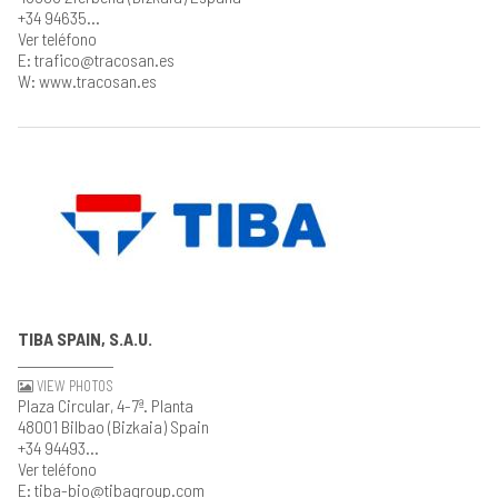
+34 94635...
Ver teléfono
E: trafico@tracosan.es
W: www.tracosan.es
TIBA SPAIN, S.A.U.
VIEW PHOTOS
Plaza Circular, 4-7ª. Planta
48001 Bilbao (Bizkaia) Spain
+34 94493...
Ver teléfono
E: tiba-bio@tibagroup.com