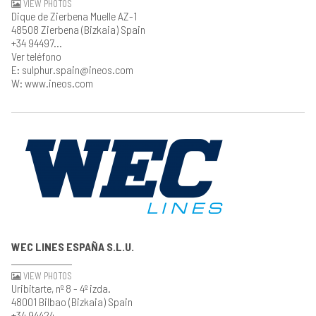
VIEW PHOTOS
Dique de Zierbena Muelle AZ-1
48508 Zierbena (Bizkaia) Spain
+34 94497...
Ver teléfono
E: sulphur.spain@ineos.com
W: www.ineos.com
WEC LINES ESPAÑA S.L.U.
VIEW PHOTOS
Uribitarte, nº 8 - 4º izda.
48001 Bilbao (Bizkaia) Spain
+34 94424...