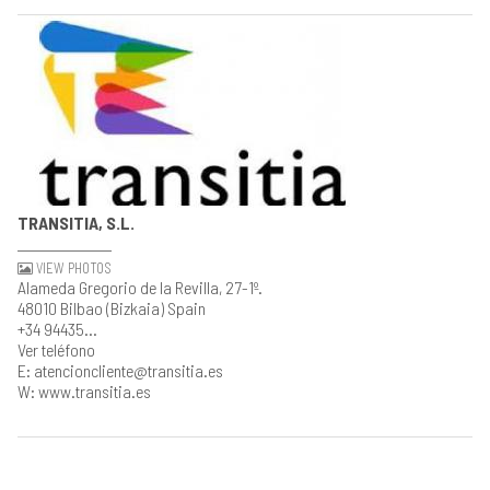
TRANSITIA, S.L.
VIEW PHOTOS
Alameda Gregorio de la Revilla, 27-1º.
48010 Bilbao (Bizkaia) Spain
+34 94435...
Ver teléfono
E: atencioncliente@transitia.es
W: www.transitia.es