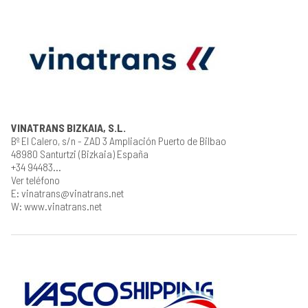
VINATRANS BIZKAIA, S.L.
Bº El Calero, s/n - ZAD 3 Ampliación Puerto de Bilbao
48980 Santurtzi (Bizkaia) España
+34 94483...
Ver teléfono
E: vinatrans@vinatrans.net
W: www.vinatrans.net