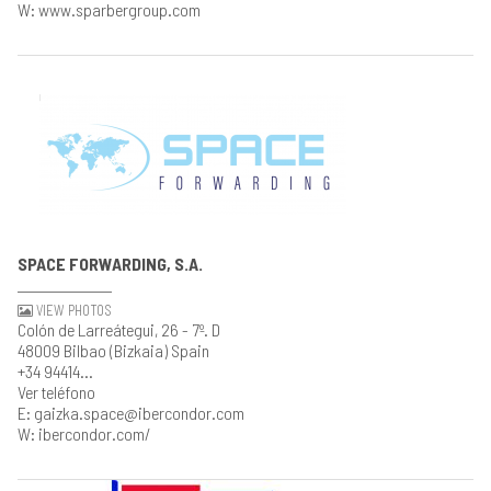
W: www.sparbergroup.com
SPACE FORWARDING, S.A.
VIEW PHOTOS
Colón de Larreátegui, 26 - 7º. D
48009 Bilbao (Bizkaia) Spain
+34 94414...
Ver teléfono
E: gaizka.space@ibercondor.com
W: ibercondor.com/