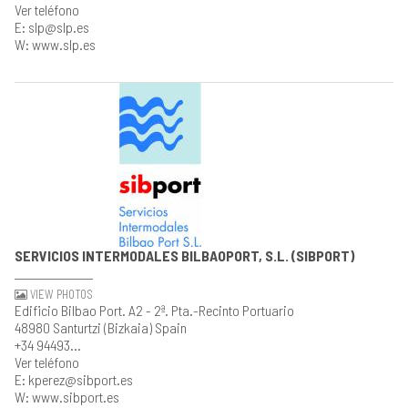
Ver teléfono
E: slp@slp.es
W: www.slp.es
SERVICIOS INTERMODALES BILBAOPORT, S.L. (SIBPORT)
VIEW PHOTOS
Edificio Bilbao Port. A2 - 2ª. Pta.-Recinto Portuario
48980 Santurtzi (Bizkaia) Spain
+34 94493...
Ver teléfono
E: kperez@sibport.es
W: www.sibport.es