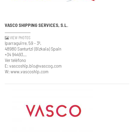
VASCO SHIPPING SERVICES, S.L.
VIEW PHOTOS
Iparraguirre, 59 - 3º.
48980 Santurtzi (Bizkaia) Spain
+34 94493...
Ver teléfono
E: vascoship.bio@vascog.com
W: www.vascoship.com