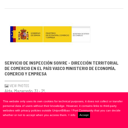
SERVICIO DE INSPECCIÓN SOIVRE - DIRECCIÓN TERRITORIAL
DE COMERCIO EN EL PAÍS VASCO MINISTERIO DE ECONOMÍA,
COMERCIO Y EMPRESA
VIEW PHOTOS
Alda. Mazarredo, 31 - 2º.
48009 Bilbao (Bizkaia) Spain
+34 94435...
This website only uses its own cookies for technical purposes, it does not collect or transfer
Ver teléfono
personal data of users without their knowledge. However, it contains links to third-party
websites with privacy policies outside UniportBilbao / Port Community that you can decide
E: bilbao.cice@comercio.mineco.es
whether or not to accept when you access them.
+ info
Accept
W: www.comercio.mineco.gob.es