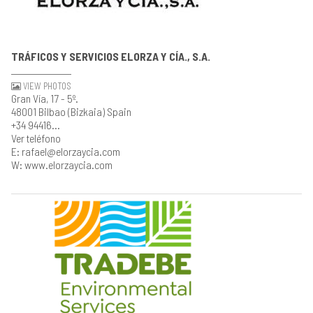
TRÁFICOS Y SERVICIOS ELORZA Y CÍA., S.A.
VIEW PHOTOS
Gran Vía, 17 - 5º.
48001 Bilbao (Bizkaia) Spain
+34 94416...
Ver teléfono
E: rafael@elorzaycia.com
W: www.elorzaycia.com