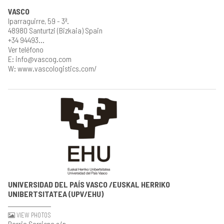
VASCO
Iparraguirre, 59 - 3ª.
48980 Santurtzi (Bizkaia) Spain
+34 94493...
Ver teléfono
E: info@vascog.com
W: www.vascologistics.com/
UNIVERSIDAD DEL PAÍS VASCO /EUSKAL HERRIKO
UNIBERTSITATEA (UPV/EHU)
VIEW PHOTOS
Barrio Sarriena s/n