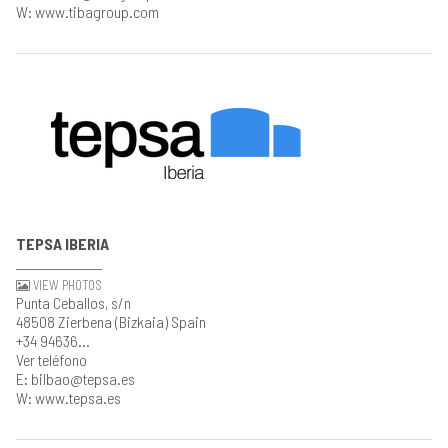
W: www.tibagroup.com
TEPSA IBERIA
VIEW PHOTOS
Punta Ceballos, s/n
48508 Zierbena (Bizkaia) Spain
+34 94636...
Ver teléfono
E: bilbao@tepsa.es
W: www.tepsa.es