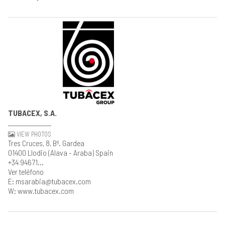
TUBACEX, S.A.
VIEW PHOTOS
Tres Cruces, 8, Bº. Gardea
01400 Llodio (Alava - Araba) Spain
+34 94671...
Ver teléfono
E: msarabia@tubacex.com
W: www.tubacex.com