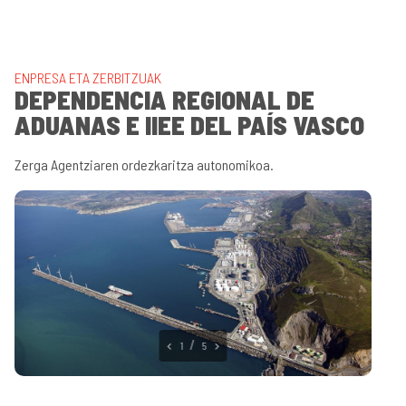
ENPRESA ETA ZERBITZUAK
DEPENDENCIA REGIONAL DE
ADUANAS E IIEE DEL PAÍS VASCO
Zerga Agentziaren ordezkaritza autonomikoa.
2
5