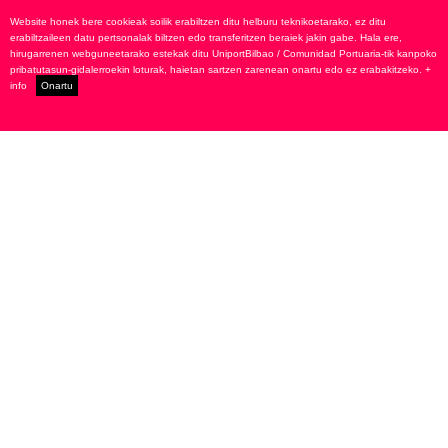
Website honek bere cookieak soilik erabiltzen ditu helburu teknikoetarako, ez ditu
erabiltzaileen datu pertsonalak biltzen edo transferitzen beraiek jakin gabe. Hala ere,
hirugarrenen webguneetarako estekak ditu UniportBilbao / Comunidad Portuaria-tik kanpoko
pribatutasun-gidalerroekin loturak, haietan sartzen zarenean onartu edo ez erabakitzeko.
+
info
Onartu
Alameda Urquijo, 9 - 1º dcha.
48008 Bilbao SPAIN
info@uniportbilbao.es
+34 94 42...
Ver teléfono
Jarraitu: