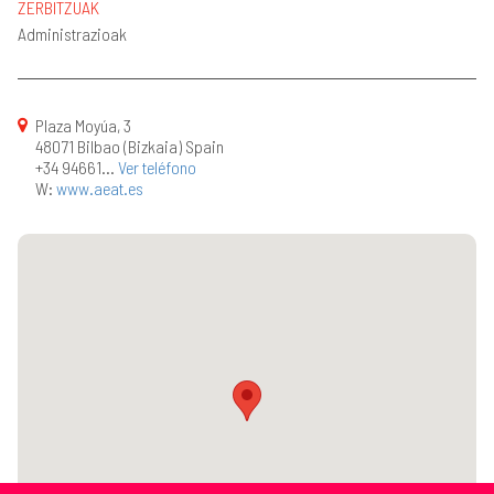
ZERBITZUAK
Administrazioak
Plaza Moyúa, 3
48071 Bilbao (Bizkaia) Spain
+34 94661...
Ver teléfono
W:
www.aeat.es