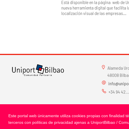
Está disponible en la página web de U
nueva herramienta digital que facilita l
localización visual de las empresas...
Alameda Urqu
48008 Bilba
info@unipo
+34 94 42..
Este portal web únicamente utiliza cookies propias con finalidad 
Síguenos:
Términos y Cond
terceros con políticas de privacidad ajenas a UniportBilbao / Com
Canal ético