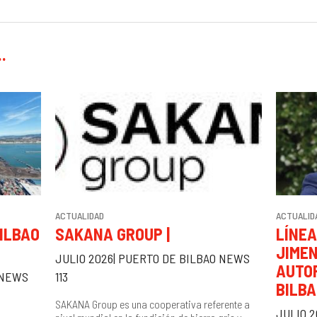
.
ACTUALIDAD
ACTUALID
ILBAO
SAKANA GROUP |
LÍNEA
JIMEN
JULIO 2026| PUERTO DE BILBAO NEWS
AUTO
 NEWS
113
BILB
SAKANA Group es una cooperativa referente a
JULIO 