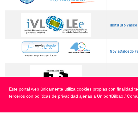
Instituto Vasco 
NoviaSalcedo F
Universidad del 
Este portal web únicamente utiliza cookies propias con finalidad 
terceros con políticas de privacidad ajenas a UniportBilbao / Com
Arangoya