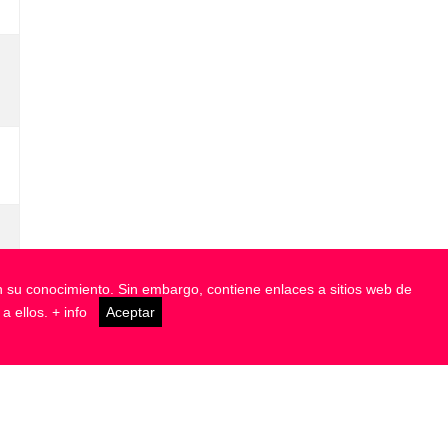
in su conocimiento. Sin embargo, contiene enlaces a sitios web de
 a ellos.
+ info
Aceptar