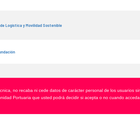
de Logística y Movilidad Sostenible
undación
País Vasco / Euskal Herriko Unibertsitatea
técnica, no recaba ni cede datos de carácter personal de los usuarios s
unidad Portuaria que usted podrá decidir si acepta o no cuando acceda