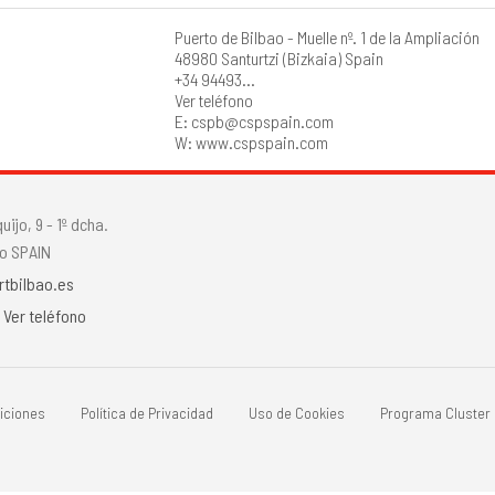
Puerto de Bilbao - Muelle nº. 1 de la Ampliación
48980 Santurtzi (Bizkaia) Spain
+34 94493...
Ver teléfono
E: cspb@cspspain.com
W: www.cspspain.com
ijo, 9 - 1º dcha.
o SPAIN
rtbilbao.es
.
Ver teléfono
iciones
Política de Privacidad
Uso de Cookies
Programa Cluster