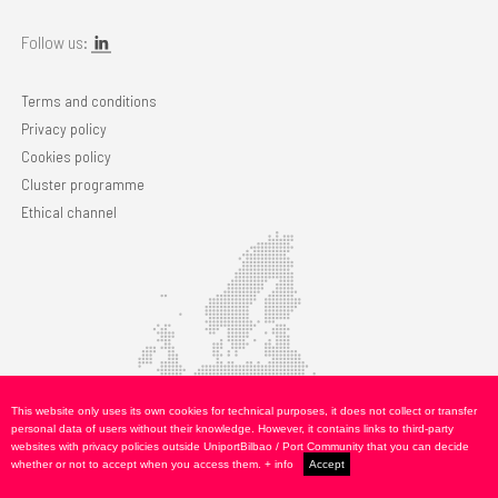
Follow us:
Terms and conditions
Privacy policy
Cookies policy
Cluster programme
Ethical channel
This website only uses its own cookies for technical purposes, it does not collect or transfer
personal data of users without their knowledge. However, it contains links to third-party
websites with privacy policies outside UniportBilbao / Port Community that you can decide
whether or not to accept when you access them.
+ info
Accept