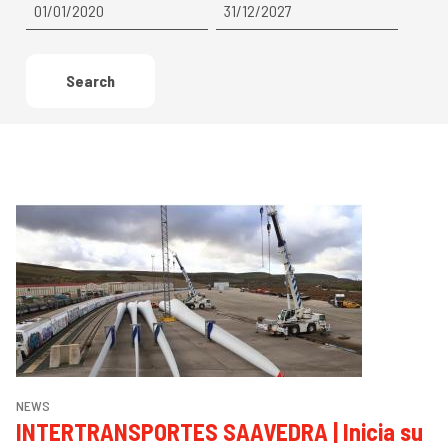
a
Search
A
NEWS
INTERTRANSPORTES SAAVEDRA | Inicia su
A
Next