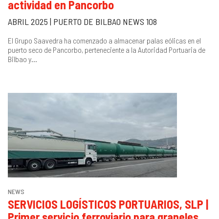
actividad en Pancorbo
»
Pr
2
ABRIL 2025 | PUERTO DE BILBAO NEWS 108
T
El Grupo Saavedra ha comenzado a almacenar palas eólicas en el
puerto seco de Pancorbo, perteneciente a la Autoridad Portuaria de
4
Bilbao y...
1
1
2
NEWS
SERVICIOS LOGÍSTICOS PORTUARIOS, SLP |
Primer servicio ferroviario para graneles