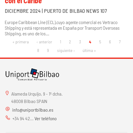
con el Caribe
DICIEMBRE 2024 | PUERTO DE BILBAO NEWS 107
Europe Caribbean Line (ECL),cuyo agente comercial es Vertraco
Shipping y está representada en España por Transport Overseas
Shipping, es uno de los...
« primera
‹ anterior
1
2
3
4
5
6
7
PAGES
8
9
siguiente ›
última »
Alameda Urquijo, 9 - 1º dcha.
48008 Bilbao SPAIN
info@uniportbilbao.es
+34 94 42...
Ver teléfono